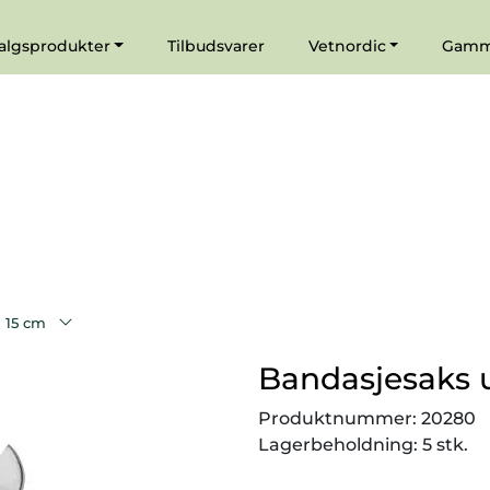
|
Agenturer
algsprodukter
Tilbudsvarer
Vetnordic
Gamma
 15 cm
Bandasjesaks u
Produktnummer:
20280
Lagerbeholdning:
5 stk.