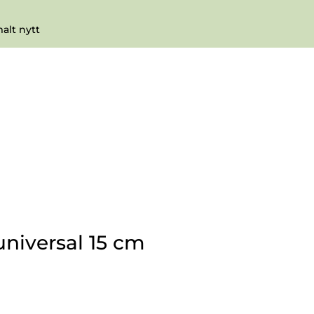
0
Infosenter
Favoritter
Logg inn
lt nytt
niversal 15 cm