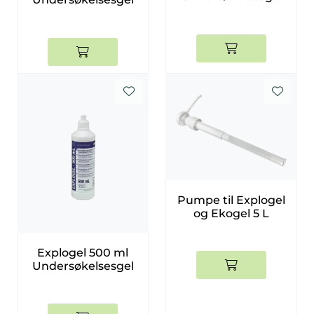
Pumpe til Explogel
og Ekogel 5 L
Explogel 500 ml
Undersøkelsesgel