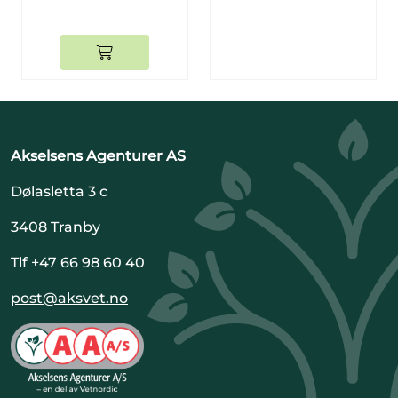
Akselsens Agenturer AS
Dølasletta 3 c
3408 Tranby
Tlf +47 66 98 60 40
post@aksvet.no