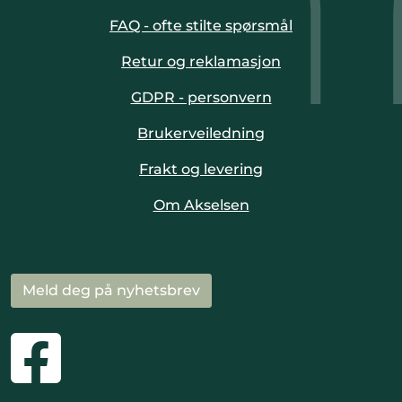
FAQ - ofte stilte spørsmål
Retur og reklamasjon
GDPR - personvern
Brukerveiledning
Frakt og levering
Om Akselsen
Meld deg på nyhetsbrev