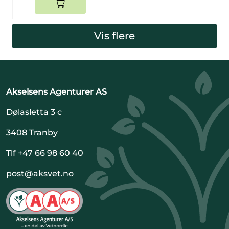
Vis flere
Akselsens Agenturer AS
Dølasletta 3 c
3408 Tranby
Tlf +47 66 98 60 40
post@aksvet.no