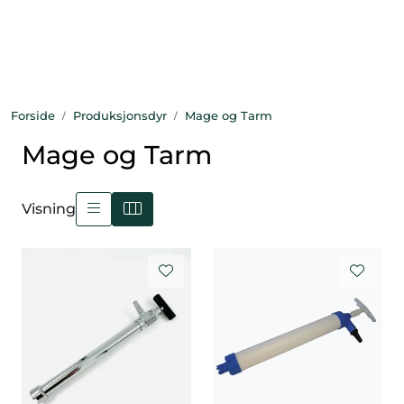
Skip to main content
Bekledning
Forside
Produksjonsdyr
Mage og Tarm
Diagnostikk
Mage og Tarm
Forbruksvarer
Visning
Hest
Instrumenter
Klinikkutstyr
Produksjonsdyr