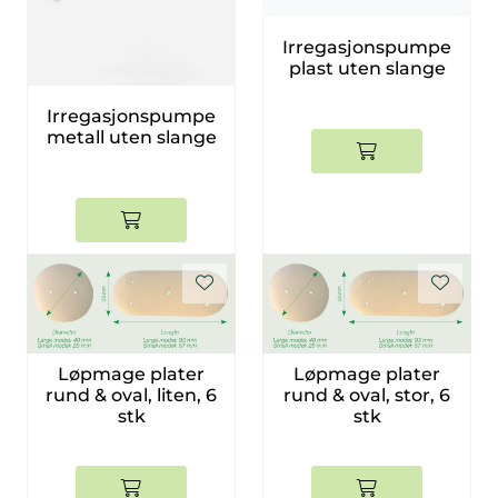
Smådyr
Irregasjonspumpe
plast uten slange
Videresalgsprodukter
Irregasjonspumpe
metall uten slange
Tilbudsvarer
Vetnordic
Gammalt nytt
Løpmage plater
Løpmage plater
rund & oval, liten, 6
rund & oval, stor, 6
stk
stk