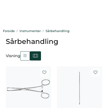
Skip to main content
Bekledning
Forside
Instrumenter
Sårbehandling
Diagnostikk
Sårbehandling
Forbruksvarer
Visning
Hest
Instrumenter
Klinikkutstyr
Produksjonsdyr