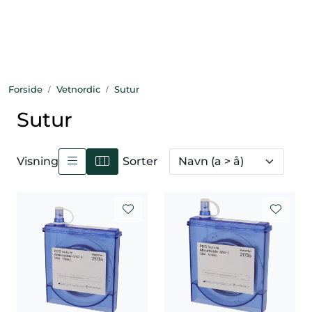
Skip to main content
Bekledning
Forside
Vetnordic
Sutur
Diagnostikk
Sutur
Forbruksvarer
Visning
Sorter
Hest
Instrumenter
Klinikkutstyr
Produksjonsdyr