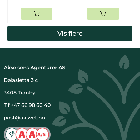
Vis flere
Akselsens Agenturer AS
Dølasletta 3 c
3408 Tranby
Tlf +47 66 98 60 40
post@aksvet.no