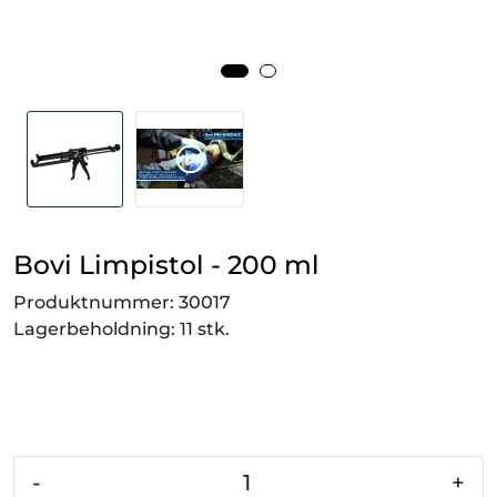
Smådyr
Videresalgsprodukter
Tilbudsvarer
Vetnordic
Bovi Limpistol - 200 ml
Gammalt nytt
Produktnummer:
30017
Lagerbeholdning:
11 stk.
-
+