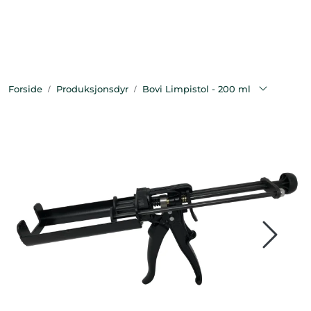
Skip to main content
Bekledning
Forside
Produksjonsdyr
Bovi Limpistol - 200 ml
Diagnostikk
Forbruksvarer
Hest
Instrumenter
Klinikkutstyr
Produksjonsdyr