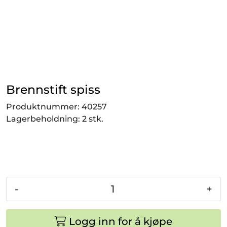
Smådyr
Videresalgsprodukter
Tilbudsvarer
Brennstift spiss
Vetnordic
Produktnummer:
40257
Lagerbeholdning:
2 stk.
Gammalt nytt
-
+
Logg inn for å kjøpe