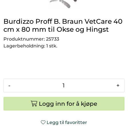
Smådyr
Burdizzo Proff B. Braun VetCare 40
Videresalgsprodukter
cm x 80 mm til Okse og Hingst
Tilbudsvarer
Produktnummer:
25733
Lagerbeholdning:
1 stk.
Vetnordic
Gammalt nytt
-
+
Logg inn for å kjøpe
Legg til favoritter