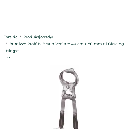
Skip to main content
Bekledning
Forside
Produksjonsdyr
Diagnostikk
Burdizzo Proff B. Braun VetCare 40 cm x 80 mm til Okse og
Hingst
Forbruksvarer
Hest
Instrumenter
Klinikkutstyr
Produksjonsdyr