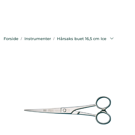
Skip to main content
Bekledning
Forside
Instrumenter
Hårsaks buet 16,5 cm Ice
Diagnostikk
Forbruksvarer
Hest
Instrumenter
Klinikkutstyr
Produksjonsdyr