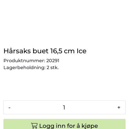
Smådyr
Videresalgsprodukter
Tilbudsvarer
Hårsaks buet 16,5 cm Ice
Vetnordic
Produktnummer:
20291
Lagerbeholdning:
2 stk.
Gammalt nytt
-
+
Logg inn for å kjøpe