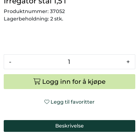
Irregator stål 1,5 l
Smådyr
Produktnummer:
37052
Lagerbeholdning:
2 stk.
Videresalgsprodukter
Tilbudsvarer
Vetnordic
-
+
Gammalt nytt
Logg inn for å kjøpe
Legg til favoritter
Beskrivelse