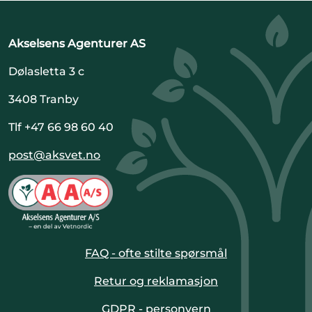
Akselsens Agenturer AS
Dølasletta 3 c
3408 Tranby
Tlf +47 66 98 60 40
post@aksvet.no
FAQ - ofte stilte spørsmål
Retur og reklamasjon
GDPR - personvern