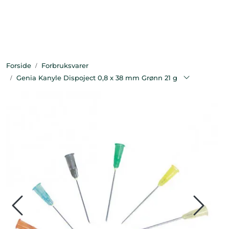
Skip to main content
Bekledning
Forside
Forbruksvarer
Diagnostikk
Genia Kanyle Dispoject 0,8 x 38 mm Grønn 21 g
Forbruksvarer
Hest
Instrumenter
Klinikkutstyr
Produksjonsdyr