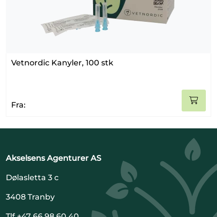
Vetnordic Kanyler, 100 stk
Fra:
Akselsens Agenturer AS
Dølasletta 3 c
3408 Tranby
Tlf +47 66 98 60 40