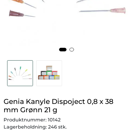
Smådyr
Videresalgsprodukter
Tilbudsvarer
Vetnordic
Gammalt nytt
Genia Kanyle Dispoject 0,8 x 38
mm Grønn 21 g
Produktnummer:
10142
Lagerbeholdning:
246 stk.