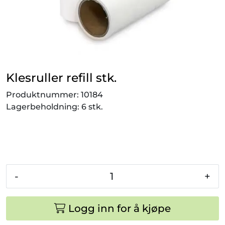
Smådyr
Videresalgsprodukter
Tilbudsvarer
Klesruller refill stk.
Vetnordic
Produktnummer:
10184
Lagerbeholdning:
6 stk.
Gammalt nytt
-
+
Logg inn for å kjøpe