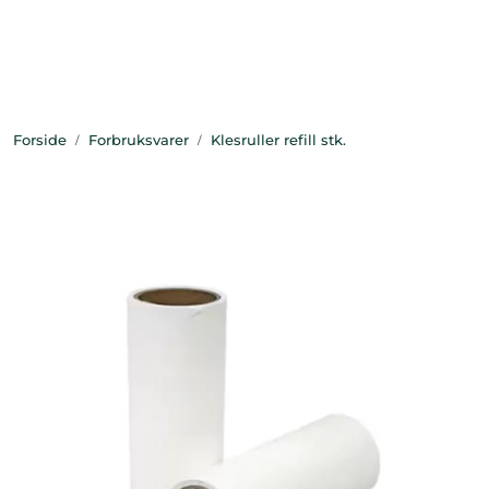
Skip to main content
Bekledning
Forside
Forbruksvarer
Klesruller refill stk.
Diagnostikk
Forbruksvarer
Hest
Instrumenter
Klinikkutstyr
Produksjonsdyr