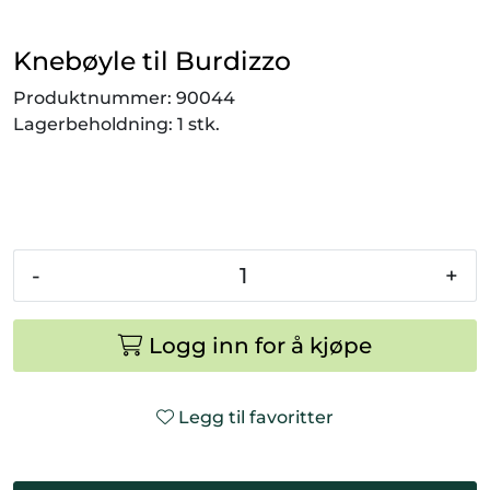
Smådyr
Knebøyle til Burdizzo
Videresalgsprodukter
Produktnummer:
90044
Lagerbeholdning:
1 stk.
Tilbudsvarer
Vetnordic
Gammalt nytt
-
+
Logg inn for å kjøpe
Legg til favoritter