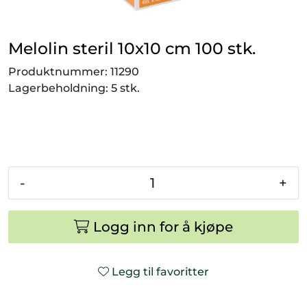
Smådyr
Melolin steril 10x10 cm 100 stk.
Videresalgsprodukter
Produktnummer:
11290
Lagerbeholdning:
5 stk.
Tilbudsvarer
Vetnordic
Gammalt nytt
-
+
Logg inn for å kjøpe
Legg til favoritter