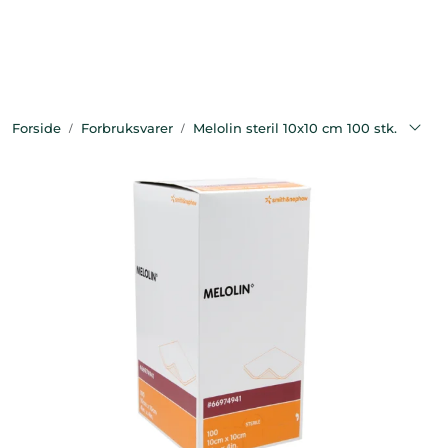
Skip to main content
Bekledning
Forside
Forbruksvarer
Melolin steril 10x10 cm 100 stk.
Diagnostikk
Forbruksvarer
Hest
Instrumenter
Klinikkutstyr
Produksjonsdyr