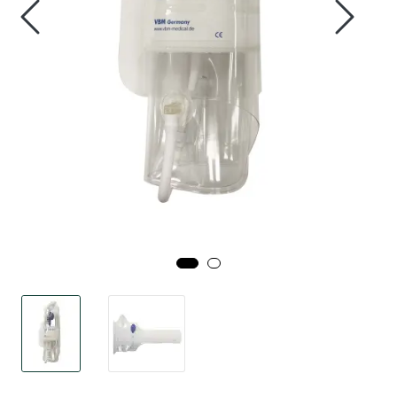
Smådyr
Videresalgsprodukter
Tilbudsvarer
Vetnordic
Gammalt nytt