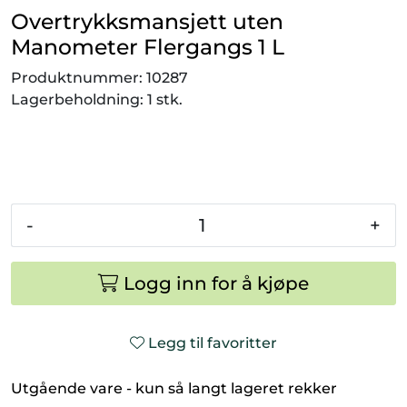
Overtrykksmansjett uten
Manometer Flergangs 1 L
Produktnummer:
10287
Lagerbeholdning:
1 stk.
-
+
Logg inn for å kjøpe
Legg til favoritter
Utgående vare - kun så langt lageret rekker