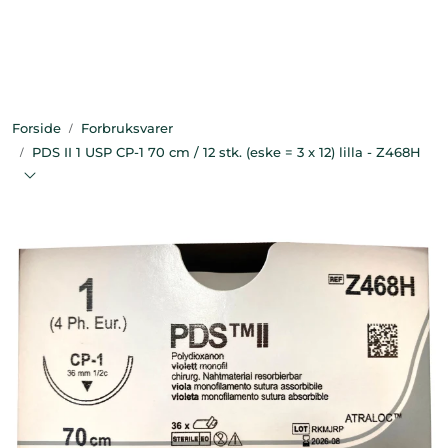
Skip to main content
Bekledning
Forside
Forbruksvarer
Diagnostikk
PDS II 1 USP CP-1 70 cm / 12 stk. (eske = 3 x 12) lilla - Z468H
Forbruksvarer
Hest
Instrumenter
Klinikkutstyr
Produksjonsdyr