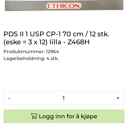
Smådyr
Videresalgsprodukter
PDS II 1 USP CP-1 70 cm / 12 stk.
Tilbudsvarer
(eske = 3 x 12) lilla - Z468H
Produktnummer:
12964
Vetnordic
Lagerbeholdning:
4 stk.
Gammalt nytt
-
+
Logg inn for å kjøpe