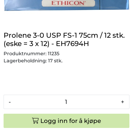
Smådyr
Videresalgsprodukter
Prolene 3-0 USP FS-1 75cm / 12 stk.
Tilbudsvarer
(eske = 3 x 12) - EH7694H
Produktnummer:
11235
Vetnordic
Lagerbeholdning:
17 stk.
Gammalt nytt
-
+
Logg inn for å kjøpe