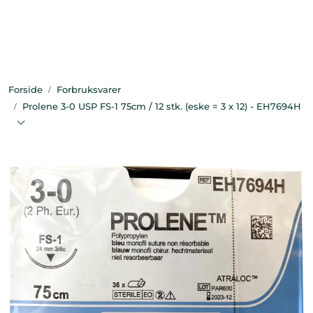
Skip to main content
Bekledning
Forside
Forbruksvarer
Diagnostikk
Prolene 3-0 USP FS-1 75cm / 12 stk. (eske = 3 x 12) - EH7694H
Forbruksvarer
Hest
Instrumenter
Klinikkutstyr
Produksjonsdyr