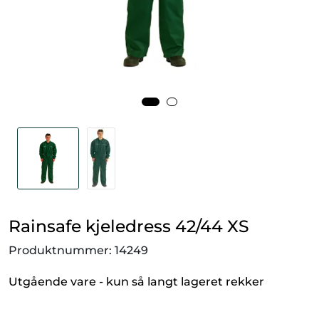
Smådyr
Videresalgsprodukter
Tilbudsvarer
Vetnordic
Gammalt nytt
Rainsafe kjeledress 42/44 XS
Produktnummer:
14249
Utgående vare - kun så langt lageret rekker