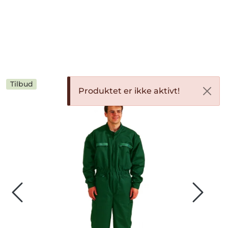
Skip to main content
Bekledning
Diagnostikk
Tilbud
Produktet er ikke aktivt!
Forbruksvarer
Hest
Instrumenter
Klinikkutstyr
Produksjonsdyr