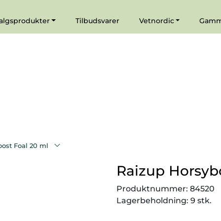
|
Agenturer
algsprodukter
Tilbudsvarer
Vetnordic
Gamma
ost Foal 20 ml
Raizup Horsyb
Produktnummer:
84520
Lagerbeholdning:
9 stk.