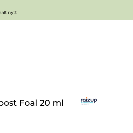
0
Infosenter
Favoritter
Logg inn
lt nytt
oost Foal 20 ml