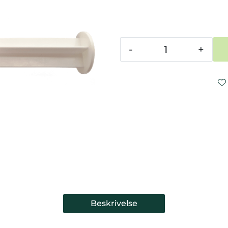
-
+
Beskrivelse