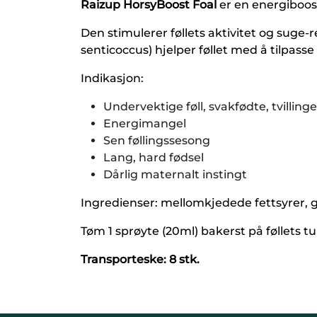
Raizup HorsyBoost Foal
er en energiboost
Den stimulerer føllets aktivitet og suge-
senticoccus) hjelper føllet med å tilpasse 
Indikasjon:
Undervektige føll, svakfødte, tvillinge
Energimangel
Sen føllingssesong
Lang, hard fødsel
Dårlig maternalt instingt
Ingredienser: mellomkjedede fettsyrer, 
Tøm 1 sprøyte (20ml) bakerst på føllets 
Transporteske: 8 stk.