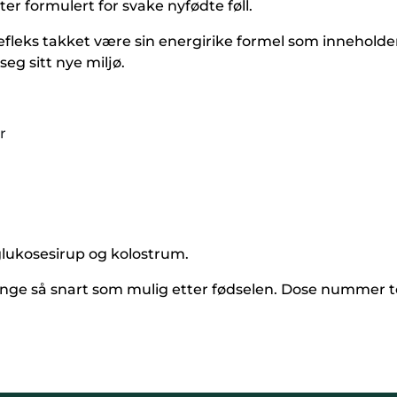
er formulert for svake nyfødte føll.
refleks takket være sin energirike formel som inneholder
seg sitt nye miljø.
r
glukosesirup og kolostrum.
tunge så snart som mulig etter fødselen. Dose nummer to