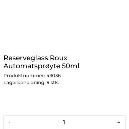
Smådyr
Videresalgsprodukter
Tilbudsvarer
Vetnordic
Reserveglass Roux
Automatsprøyte 50ml
Gammalt nytt
Produktnummer:
43036
Lagerbeholdning:
9 stk.
-
+