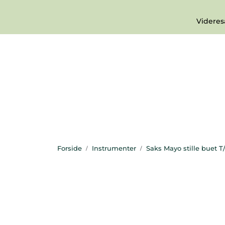
Skip to main content
|
Pakkesporing
Facebook Akselsens 
Videres
|
Kundeservice
Nyhetsbrev
Forside
Instrumenter
Saks Mayo stille buet T