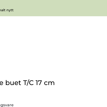
0
Infosenter
Favoritter
Logg inn
lt nytt
le buet T/C 17 cm
ingsvare