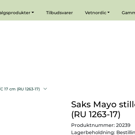
|
Agenturer
algsprodukter
Tilbudsvarer
Vetnordic
Gamma
/C 17 cm (RU 1263-17)
Saks Mayo stil
(RU 1263-17)
Produktnummer:
20239
Lagerbeholdning:
Bestill