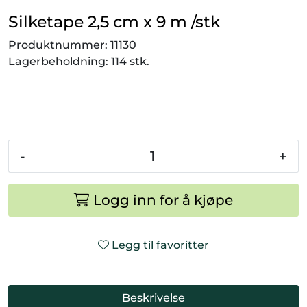
Smådyr
Silketape 2,5 cm x 9 m /stk
Produktnummer:
11130
Videresalgsprodukter
Lagerbeholdning:
114 stk.
Tilbudsvarer
Vetnordic
-
+
Gammalt nytt
Logg inn for å kjøpe
Legg til favoritter
Beskrivelse