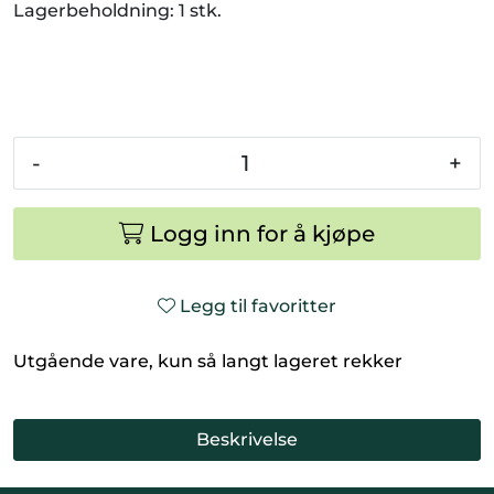
Lagerbeholdning:
1 stk.
Smådyr
Videresalgsprodukter
Tilbudsvarer
-
+
Vetnordic
Logg inn for å kjøpe
Gammalt nytt
Legg til favoritter
Utgående vare, kun så langt lageret rekker
Beskrivelse