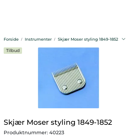
Skip to main content
Bekledning
Forside
Instrumenter
Skjær Moser styling 1849-1852
Diagnostikk
Tilbud
Forbruksvarer
Hest
Instrumenter
Klinikkutstyr
Skjær Moser styling 1849-1852
Produksjonsdyr
Produktnummer:
40223