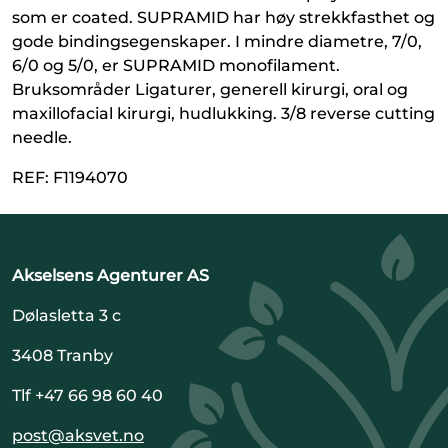
som er coated. SUPRAMID har høy strekkfasthet og
gode bindingsegenskaper. I mindre diametre, 7/0,
6/0 og 5/0, er SUPRAMID monofilament.
Bruksområder Ligaturer, generell kirurgi, oral og
maxillofacial kirurgi, hudlukking. 3/8 reverse cutting
needle.
REF: F1194070
Akselsens Agenturer AS
Dølasletta 3 c
3408 Tranby
Tlf +47 66 98 60 40
post@aksvet.no