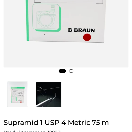
Smådyr
Videresalgsprodukter
Tilbudsvarer
Vetnordic
Gammalt nytt
Supramid 1 USP 4 Metric 75 m