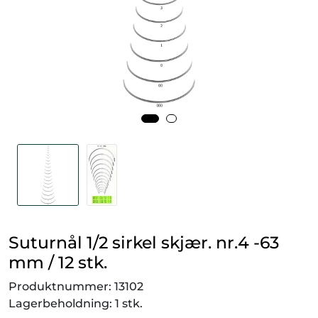
Smådyr
Videresalgsprodukter
Tilbudsvarer
Vetnordic
Gammalt nytt
Suturnål 1/2 sirkel skjær. nr.4 -63
mm / 12 stk.
Produktnummer:
13102
Lagerbeholdning:
1 stk.