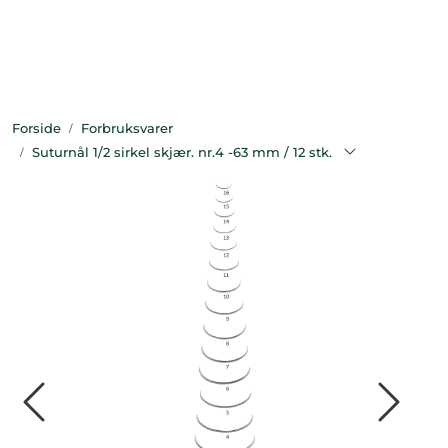
Skip to main content
Bekledning
Forside
Forbruksvarer
Diagnostikk
Suturnål 1/2 sirkel skjær. nr.4 -63 mm / 12 stk.
Forbruksvarer
Hest
Instrumenter
Klinikkutstyr
Produksjonsdyr