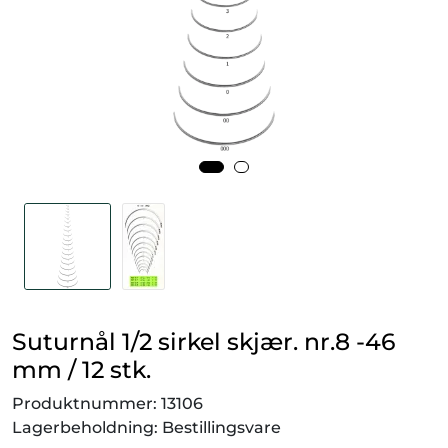
Smådyr
Videresalgsprodukter
Tilbudsvarer
Vetnordic
Gammalt nytt
Suturnål 1/2 sirkel skjær. nr.8 -46
mm / 12 stk.
Produktnummer:
13106
Lagerbeholdning:
Bestillingsvare