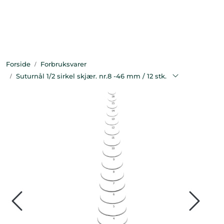
Skip to main content
Bekledning
Forside
Forbruksvarer
Diagnostikk
Suturnål 1/2 sirkel skjær. nr.8 -46 mm / 12 stk.
Forbruksvarer
Hest
Instrumenter
Klinikkutstyr
Produksjonsdyr