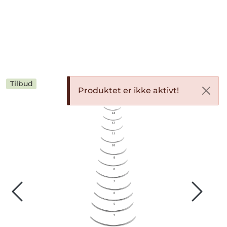
Skip to main content
Bekledning
Diagnostikk
Tilbud
Produktet er ikke aktivt!
Forbruksvarer
Hest
Instrumenter
Klinikkutstyr
Produksjonsdyr