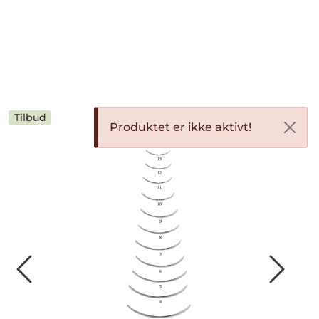
Skip to main content
Bekledning
Diagnostikk
Tilbud
Produktet er ikke aktivt!
Forbruksvarer
Hest
Instrumenter
Klinikkutstyr
Produksjonsdyr