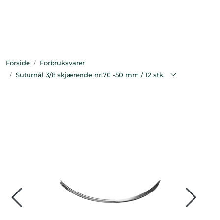
Skip to main content
Bekledning
Forside
Forbruksvarer
Diagnostikk
Suturnål 3/8 skjærende nr.70 -50 mm / 12 stk.
Forbruksvarer
Hest
Instrumenter
Klinikkutstyr
Produksjonsdyr