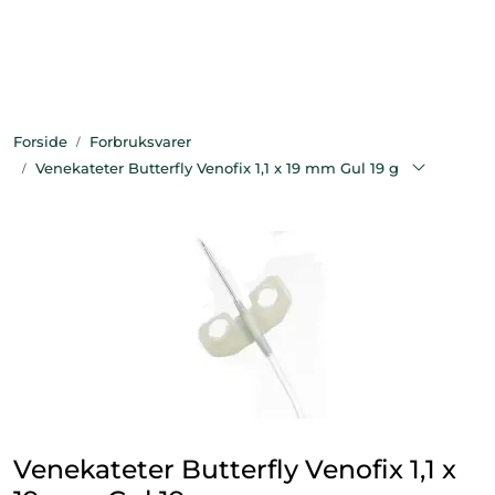
Skip to main content
Bekledning
Forside
Forbruksvarer
Diagnostikk
Venekateter Butterfly Venofix 1,1 x 19 mm Gul 19 g
Forbruksvarer
Hest
Instrumenter
Klinikkutstyr
Produksjonsdyr
Venekateter Butterfly Venofix 1,1 x