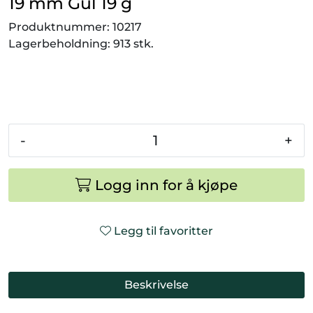
19 mm Gul 19 g
Smådyr
Produktnummer:
10217
Lagerbeholdning:
913 stk.
Videresalgsprodukter
Tilbudsvarer
Vetnordic
-
+
Gammalt nytt
Logg inn for å kjøpe
Legg til favoritter
Beskrivelse