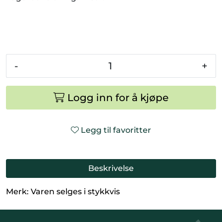
Smådyr
Videresalgsprodukter
Tilbudsvarer
-
+
Vetnordic
Logg inn for å kjøpe
Gammalt nytt
Legg til favoritter
Beskrivelse
Merk: Varen selges i stykkvis