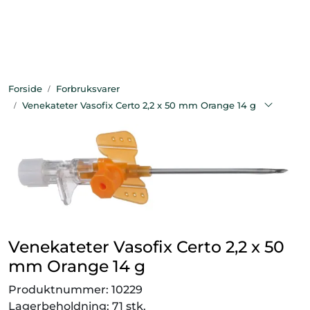
Skip to main content
Bekledning
Forside
Forbruksvarer
Diagnostikk
Venekateter Vasofix Certo 2,2 x 50 mm Orange 14 g
Forbruksvarer
Hest
Instrumenter
Venekateter Vasofix Certo 2,2 x 50
Klinikkutstyr
mm Orange 14 g
Produksjonsdyr
Produktnummer:
10229
Lagerbeholdning:
71 stk.