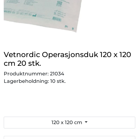
Smådyr
Videresalgsprodukter
Tilbudsvarer
Vetnordic Operasjonsduk 120 x 120
Vetnordic
cm 20 stk.
Produktnummer:
21034
Gammalt nytt
Lagerbeholdning:
10 stk.
120 x 120 cm