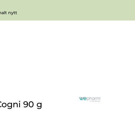
0
Infosenter
Favoritter
Logg inn
lt nytt
gni 90 g