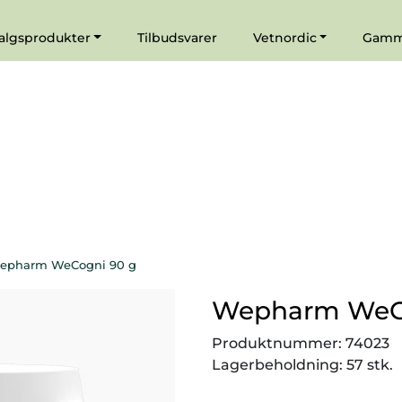
|
Agenturer
algsprodukter
Tilbudsvarer
Vetnordic
Gamma
epharm WeCogni 90 g
Wepharm WeCo
Produktnummer:
74023
Lagerbeholdning:
57 stk.