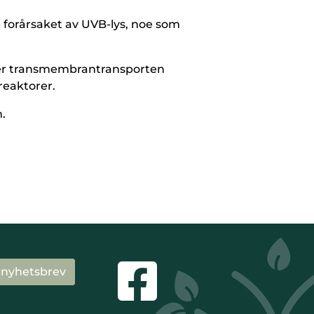
 forårsaket av UVB-lys, noe som
drer transmembrantransporten
reaktorer.
n.
 nyhetsbrev