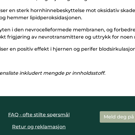
iser en sterk hornhinnebeskyttelse mot oksidativ skade
t og hemmer lipidperoksidasjonen.
il flyten i den nevrocelleformede membranen, og forbe
 økt frigjøring av nevrotransmittere og uttrykk for noen 
ser en positiv effekt i hjernen og perifer blodsirkulasjo
ensliste inkludert mengde pr innholdsstoff.
FAQ - ofte stilte spørsmål
Meld deg på
Retur og reklamasjon