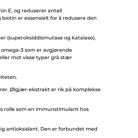
amin E, og reduserer antall
biotin er essensielt for å redusere den
er (superoksiddismutase og katalase).
en omega-3 som er avgjørende
ler mot visse typer grå stær
iteten.
er. Ølgjær-ekstrakt er rik på komplekse
ns rolle som en immunstimulant hos
tig antioksidant. Den er forbundet med