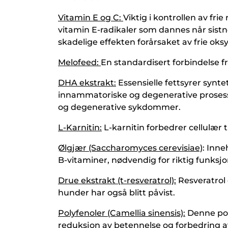
Vitamin E og C:
Viktig i kontrollen av fri
vitamin E-radikaler som dannes når sistne
skadelige effekten forårsaket av frie oks
Melofeed:
En standardisert forbindelse 
DHA ekstrakt:
Essensielle fettsyrer syn
innammatoriske og degenerative prosesse
og degenerative sykdommer.
L-Karnitin:
L-karnitin forbedrer cellulær 
Ølgjær (Saccharomyces cerevisiae)
: Inn
B-vitaminer, nødvendig for riktig funks
Drue ekstrakt (t-resveratrol):
Resveratrol
hunder har også blitt påvist.
Polyfenoler (Camellia sinensis):
Denne pol
reduksjon av betennelse og forbedring 