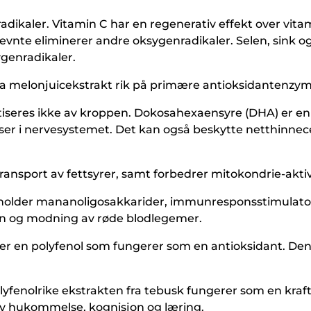
e radikaler. Vitamin C har en regenerativ effekt over vit
vnte eliminerer andre oksygenradikaler. Selen, sink og 
ygenradikaler.
fra melonjuicekstrakt rik på primære antioksidantenzym
tetiseres ikke av kroppen. Dokosahexaensyre (DHA) er 
r i nervesystemet. Det kan også beskytte netthinnecel
transport av fettsyrer, samt forbedrer mitokondrie-aktiv
eholder mananoligosakkarider, immunresponsstimulator
jon og modning av røde blodlegemer.
 er en polyfenol som fungerer som en antioksidant. De
yfenolrike ekstrakten fra tebusk fungerer som en kraf
av hukommelse, kognisjon og læring.